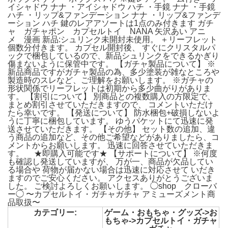
イシャドウ ナナ ・アイシャドウ ハチ ・手鏡 ナナ ・手鏡
ハチ ・リップ&ファンデーション ナナ ・リップ&ファンデ
ーション ハチ 鍵のレアアソートは1点のみ付きます ガチ
ャ ガチャポン カプセルトイ NANA 矢沢あい アニ
メ 漫画 新品:シュリンク未開封未使用。 ＋リーフレット
個数分付きます。 カプセル開封後、 すぐにクリスタルパ
ックで梱包しているので、新品シュリンクをできるかぎり
傷まないように保管中です。 【ガチャ製品について】 ※
新品商品ですがガチャ製品の為、多少塗装が雑なところや
製造時のスレなど、ご理解をお願いします。 ※ガチャの
形状関係でリーフレットは初期から多少曲がりがありま
す。 【割引について】 別商品との複数購入の方限定で、
まとめ割引させていただきますので、 コメントいただけ
たら幸いです。 【発送について】 防水梱包+破損しないよ
うに丁寧に梱包しています。 ゆうパケットにて迅速に発
送させていただきます。 【その他】 セット数の追加、違
う商品の追加など、その他ご希望などがありましたら、コ
メントからお願いします。 迅速に回答させていただきま
す。 ★即購入可能です★ 【サポートについて】 ※何度
も確認し発送していますが、 万が一、商品が欠品してい
る場合や 荷物が届かない場合は迅速に対応させて いだき
ますのでご安心ください。 アクセスありがとうございま
した。 ご検討よろしくお願いします。 ◯shop クローバ
ー◯ 〜カプセルトイ・ガチャガチャ アミューズメント商
品取扱〜
カテゴリー:
ゲーム・おもちゃ・グッズ->お
もちゃ->カプセルトイ・ガチャ