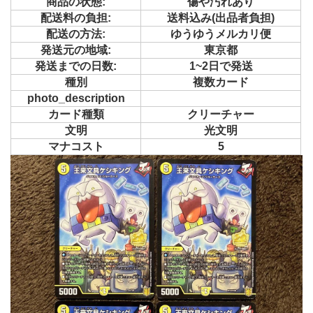
商品の状態:
傷や汚れあり
配送料の負担:
送料込み(出品者負担)
配送の方法:
ゆうゆうメルカリ便
発送元の地域:
東京都
発送までの日数:
1~2日で発送
種別
複数カード
photo_description
カード種類
クリーチャー
文明
光文明
マナコスト
5