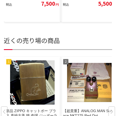
7,500
5,500
税込
円
税込
円
近くの売り場の商品
新品 ZIPPO キャットポー ブラ
【超貴重】ANALOG.MAN SunF
ス 真鍮古美 猫 肉球 ジッポーラ
ace NKT275 Red Dot