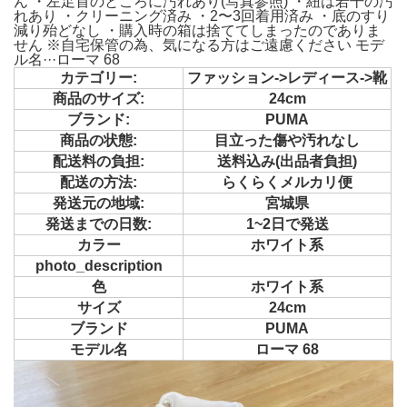
ん ・左足首のところに汚れあり(写真参照) ・紐は若干の汚
れあり ・クリーニング済み ・2〜3回着用済み ・底のすり
減り殆どなし ・購入時の箱は捨ててしまったのでありま
せん ※自宅保管の為、気になる方はご遠慮ください モデ
ル名···ローマ 68
カテゴリー:
ファッション->レディース->靴
商品のサイズ:
24cm
ブランド:
PUMA
商品の状態:
目立った傷や汚れなし
配送料の負担:
送料込み(出品者負担)
配送の方法:
らくらくメルカリ便
発送元の地域:
宮城県
発送までの日数:
1~2日で発送
カラー
ホワイト系
photo_description
色
ホワイト系
サイズ
24cm
ブランド
PUMA
モデル名
ローマ 68